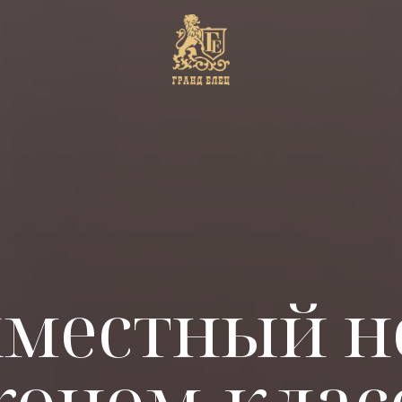
хместный н
коном-клас