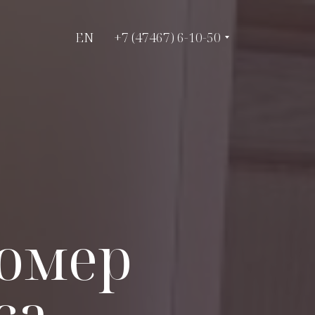
EN
EN
+7 (47467) 6-10-50
+7 (47467) 6-10-50
омер
са