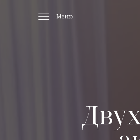
Меню
Дву
э