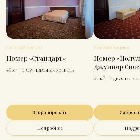
Главный корпус
Главный корпус
Номер «Стандарт»
Номер «Полу
Джуниор Сюи
49 м² | 1 двуспальная кровать
55 м² | 1 двуспальн
Забронировать
Заброни
Подробнее
Подро