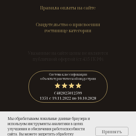
Правила оплаты на сайте
Свидетельство о присвоении
гостинице категории
Указанные на сайте цены не являются
публичной офертой (ст.435 ГК РФ).
Система классификации
объекта туристической индустрии
С482025012599
1351 с 19.11.2022 по 10.10.2028
© 2025 — «Гранд Елец».
Мы обрабатываем локальные данные браузера и
Официальный сайт.
используем инструменты аналитики в целях
улучшения и обеспечения работоспособности
Принять
сайта. Вы можете запретить обработку