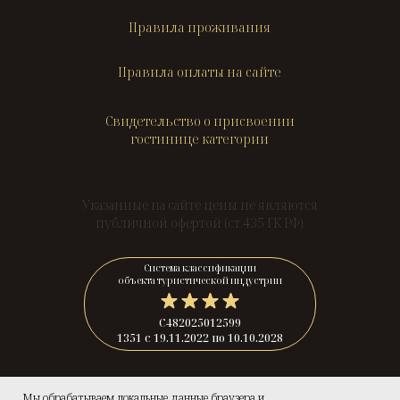
Правила проживания
Правила оплаты на сайте
Свидетельство о присвоении
гостинице категории
Указанные на сайте цены не являются
публичной офертой (ст.435 ГК РФ).
Система классификации
объекта туристической индустрии
С482025012599
1351 с 19.11.2022 по 10.10.2028
© 2025 — «Гранд Елец».
Мы обрабатываем локальные данные браузера и