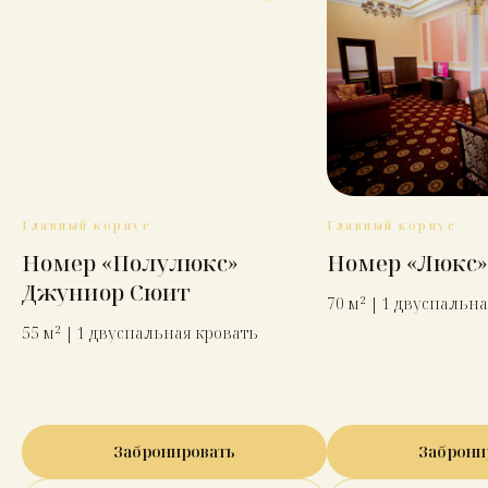
Главный корпус
Главный корпус
Номер «Полулюкс»
Номер «Люкс»
Джуниор Сюит
70 м² | 1 двуспальн
55 м² | 1 двуспальная кровать
Забронировать
Заброни