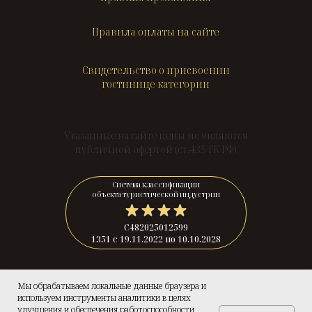
Правила оплаты на сайте
Свидетельство о присвоении
гостинице категории
Указанные на сайте цены не являются
публичной офертой (ст.435 ГК РФ).
Система классификации
объекта туристической индустрии
С482025012599
1351 с 19.11.2022 по 10.10.2028
© 2025 — «Гранд Елец».
Мы обрабатываем локальные данные браузера и
Официальный сайт.
используем инструменты аналитики в целях
улучшения и обеспечения работоспособности