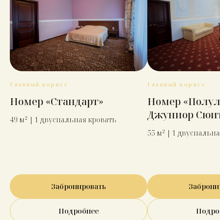
Главный корпус
Главный корпус
Номер «Стандарт»
Номер «Полу
Джуниор Сюи
49 м² | 1 двуспальная кровать
55 м² | 1 двуспальн
Забронировать
Заброни
Подробнее
Подро