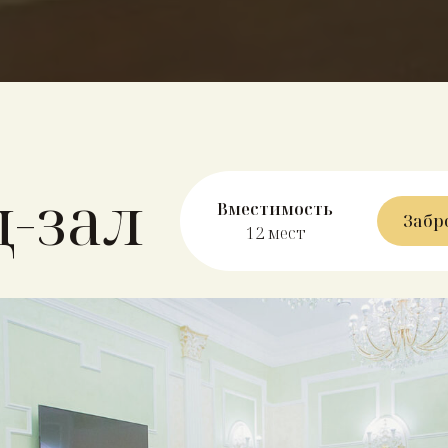
-зал
Вместимость
Забр
12 мест