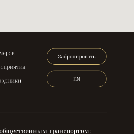
меров
Забронировать
роприятия
EN
аздники
 общественным транспортом: