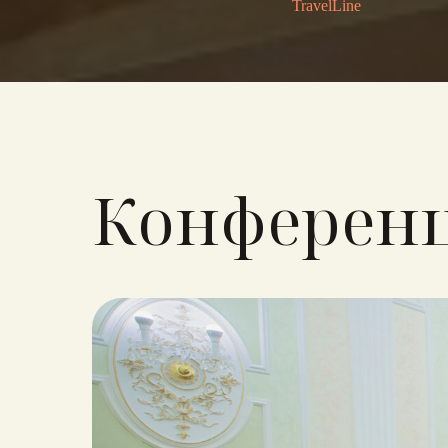
TravelLine
Конференц