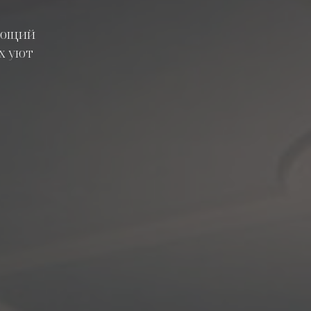
тающий
х уют