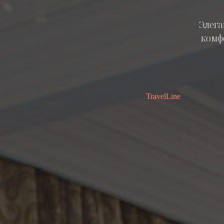
Элег
комф
TravelLine